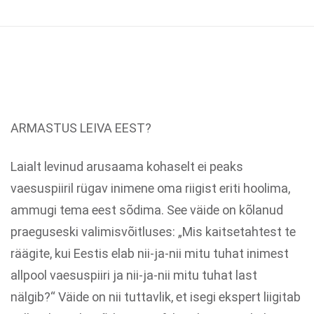
ARMASTUS LEIVA EEST?
Laialt levinud arusaama kohaselt ei peaks
vaesuspiiril rügav inimene oma riigist eriti hoolima,
ammugi tema eest sõdima. See väide on kõlanud
praeguseski valimisvõitluses: „Mis kaitsetahtest te
räägite, kui Eestis elab nii-ja-nii mitu tuhat inimest
allpool vaesuspiiri ja nii-ja-nii mitu tuhat last
nälgib?“ Väide on nii tuttavlik, et isegi ekspert liigitab