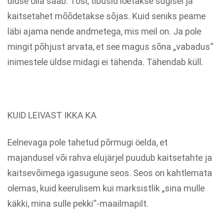
üldse olla saab. Tõsi, tibusid loetakse sügisel ja
kaitsetahet mõõdetakse sõjas. Kuid seniks peame
läbi ajama nende andmetega, mis meil on. Ja pole
mingit põhjust arvata, et see magus sõna „vabadus“
inimestele üldse midagi ei tähenda. Tähendab küll.
KUID LEIVAST IKKA KA
Eelnevaga pole tahetud põrmugi öelda, et
majandusel või rahva elujärjel puudub kaitsetahte ja
kaitsevõimega igasugune seos. Seos on kahtlemata
olemas, kuid keerulisem kui marksistlik „sina mulle
käkki, mina sulle pekki“-maailmapilt.