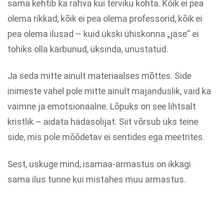
sama kehtib ka rahva kui terviku kohta. Kõik ei pea
olema rikkad, kõik ei pea olema professorid, kõik ei
pea olema ilusad – kuid ükski ühiskonna „jäse“ ei
tohiks olla kärbunud, üksinda, unustatud.
Ja seda mitte ainult materiaalses mõttes. Side
inimeste vahel pole mitte ainult majanduslik, vaid ka
vaimne ja emotsionaalne. Lõpuks on see lihtsalt
kristlik – aidata hädasolijat. Siit võrsub üks teine
side, mis pole mõõdetav ei sentides ega meetrites.
Sest, uskuge mind, isamaa-armastus on ikkagi
sama ilus tunne kui mistahes muu armastus.