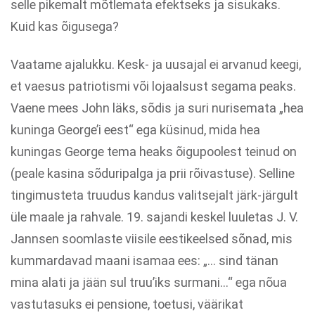
selle pikemalt mõtlemata efektseks ja sisukaks.
Kuid kas õigusega?
Vaatame ajalukku. Kesk- ja uusajal ei arvanud keegi,
et vaesus patriotismi või lojaalsust segama peaks.
Vaene mees John läks, sõdis ja suri nurisemata „hea
kuninga George’i eest“ ega küsinud, mida hea
kuningas George tema heaks õigupoolest teinud on
(peale kasina sõduripalga ja prii rõivastuse). Selline
tingimusteta truudus kandus valitsejalt järk-järgult
üle maale ja rahvale. 19. sajandi keskel luuletas J. V.
Jannsen soomlaste viisile eestikeelsed sõnad, mis
kummardavad maani isamaa ees: „… sind tänan
mina alati ja jään sul truu’iks surmani…“ ega nõua
vastutasuks ei pensione, toetusi, väärikat