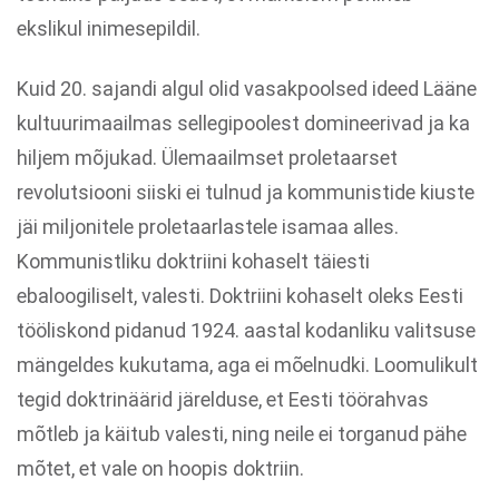
ekslikul inimesepildil.
Kuid 20. sajandi algul olid vasakpoolsed ideed Lääne
kultuurimaailmas sellegipoolest domineerivad ja ka
hiljem mõjukad. Ülemaailmset proletaarset
revolutsiooni siiski ei tulnud ja kommunistide kiuste
jäi miljonitele proletaarlastele isamaa alles.
Kommunistliku doktriini kohaselt täiesti
ebaloogiliselt, valesti. Doktriini kohaselt oleks Eesti
tööliskond pidanud 1924. aastal kodanliku valitsuse
mängeldes kukutama, aga ei mõelnudki. Loomulikult
tegid doktrinäärid järelduse, et Eesti töörahvas
mõtleb ja käitub valesti, ning neile ei torganud pähe
mõtet, et vale on hoopis doktriin.