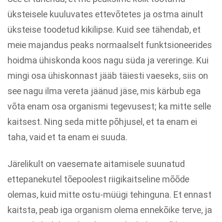
üksteisele kuuluvates ettevõtetes ja ostma ainult
üksteise toodetud kikilipse. Kuid see tähendab, et
meie majandus peaks normaalselt funktsioneerides
hoidma ühiskonda koos nagu süda ja vereringe. Kui
mingi osa ühiskonnast jääb täiesti vaeseks, siis on
see nagu ilma vereta jäänud jäse, mis kärbub ega
võta enam osa organismi tegevusest; ka mitte selle
kaitsest. Ning seda mitte põhjusel, et ta enam ei
taha, vaid et ta enam ei suuda.
Järelikult on vaesemate aitamisele suunatud
ettepanekutel tõepoolest riigikaitseline mõõde
olemas, kuid mitte ostu-müügi tehinguna. Et ennast
kaitsta, peab iga organism olema ennekõike terve, ja