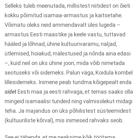
Selleks tuleb meenutada, millistest niitidest on õieti
kokku põimitud isamaa-armastus ja kaitsetahe.
Võimatu oleks neid ammendavalt üles lugeda –
armastus Eesti maastike ja keele vastu, tuttavad
hääled ja lõhnad, ühine kultuurivaramu, naljad,
ütlemised, hoiakud, mälestused ja nõnda aina edasi
–, kuid neil on üks ühine joon, mida võib nimetada
seotuseks või sidemeks. Palun väga, Koidula kombel
lillesidemeks. Inimene peab tundma kõigepealt enda
sidet
Eesti maa ja eesti rahvaga, et temas saaks olla
mingeid isamaalisi tundeid ning valmisolekut midagi
teha. Ja majandus on üks põhilistest süsteemidest
(kultuuriliste kõrval), mis inimesed rahvaks seob.
See ei tähenda, et me peaksime kõik töötama