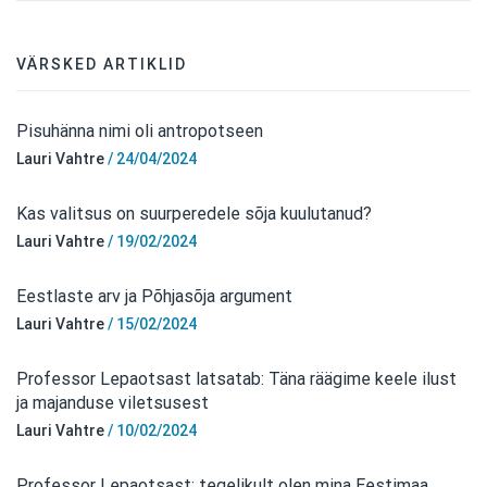
VÄRSKED ARTIKLID
Pisuhänna nimi oli antropotseen
Lauri Vahtre
/
24/04/2024
Kas valitsus on suurperedele sõja kuulutanud?
Lauri Vahtre
/
19/02/2024
Eestlaste arv ja Põhjasõja argument
Lauri Vahtre
/
15/02/2024
Professor Lepaotsast latsatab: Täna räägime keele ilust
ja majanduse viletsusest
Lauri Vahtre
/
10/02/2024
Professor Lepaotsast: tegelikult olen mina Eestimaa