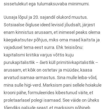
sissetulekut ega tulumaksuvaba miinimumi.
Uusaja lõpul ja 20. sajandil olukord muutus.
Sotsiaalse õigluse ideed levisid jõudsalt, järjest
enam kinnistus arusaam, et inimesel peaks olema
käegakatsutav põhjus, miks oma maad kaitsta ja
vajadusel tema eest surra. Ehk teisisõnu:
kapitalismi kriitika varjus võttis kuju
purukapitalistlik – õieti küll primitiivkapitalistlik –
arusaam, et kõik on ostetav ja müüdav, kaasa
arvatud isamaa-armastus. Sina mulle leiba-võid,
mina sulle higi-verd. Marksism pani sellele hoiakule
krooni pähe, formuleerides kibestunud väite, et
proletaarlasel polegi isamaad. See väide on üheks
tõendiks paljude seast, et marksism põhineb