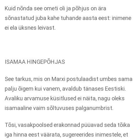
Kuid nõnda see ometi oli ja põhjus on ära
sõnastatud juba kahe tuhande aasta eest: inimene
ei ela üksnes leivast.
ISAMAA HINGEPÕHJAS
See tarkus, mis on Marxi postulaadist umbes sama
palju õigem kui vanem, avaldub tänases Eestiski.
Avaliku arvamuse küsitlused ei näita, nagu oleks
isamaaline vaim sõltuvuses palganumbrist.
Tõsi, vasakpoolsed erakonnad püüavad seda tõika
iga hinna eest väärata, sugereerides inimestele, et