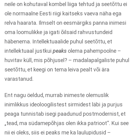
neile on kohutaval kombel liiga tehtud ja seetõttu ei
ole normaalne Eesti riigi kaitseks vaeva näha ega
relva haarata. Ilmselt on eesmärgiks panna inimesi
oma loomulikke ja igati õilsaid rahvustundeid
häbenema. Intellektuaalide puhul seetõttu, et
intellektuaal justkui
peaks
olema pahempoolne –
huvitav küll, mis põhjusel? – madalapalgaliste puhul
seetõttu, et keegi on tema leiva pealt või ära
varastanud.
Ent nagu öeldud, murrab inimeste olemuslik
inimlikkus ideoloogilistest sirmidest läbi ja purjus
peaga tunnistab isegi paadunud postmodernist, et
„tead, ma südamepõhjas olen ikka patrioot“. Kui see
nii ei oleks, siis ei peaks me ka laulupidusid –