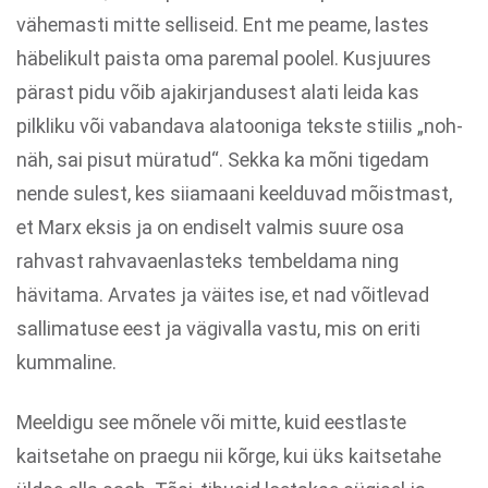
vähemasti mitte selliseid. Ent me peame, lastes
häbelikult paista oma paremal poolel. Kusjuures
pärast pidu võib ajakirjandusest alati leida kas
pilkliku või vabandava alatooniga tekste stiilis „noh-
näh, sai pisut müratud“. Sekka ka mõni tigedam
nende sulest, kes siiamaani keelduvad mõistmast,
et Marx eksis ja on endiselt valmis suure osa
rahvast rahvavaenlasteks tembeldama ning
hävitama. Arvates ja väites ise, et nad võitlevad
sallimatuse eest ja vägivalla vastu, mis on eriti
kummaline.
Meeldigu see mõnele või mitte, kuid eestlaste
kaitsetahe on praegu nii kõrge, kui üks kaitsetahe