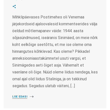
Mihklipäevases Postimehes oli Venemaa
järjekordseid ajaloovalesid kommenteerides välja
öeldud mõtlemapanev väide: 1944. aasta
sõjasündmused, iseäranis Sinimäed, on meie nõrk
koht eelkõige seetõttu, et me ise oleme oma
hinnangutes kõhklevad. Kas oleme? Pikkadel
anneksiooniaastakümnetel usuti vargsi, et
Sinimägedes aeti õiget asja. Vähemalt et
vaenlane oli õige. Nüüd oleme liidus nendega, kes
omal ajal olid liidus Staliniga, ja on tekkinud
segadus. Segadus ulatub väiteni, […]
LOE EDASI