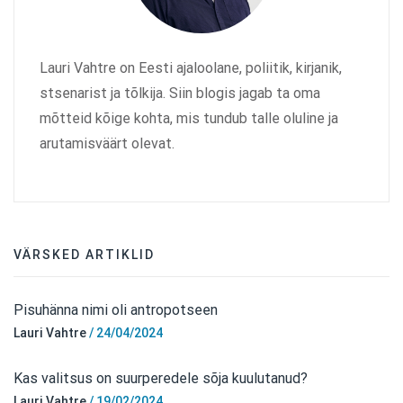
Lauri Vahtre on Eesti ajaloolane, poliitik, kirjanik,
stsenarist ja tõlkija. Siin blogis jagab ta oma
mõtteid kõige kohta, mis tundub talle oluline ja
arutamisväärt olevat.
VÄRSKED ARTIKLID
Pisuhänna nimi oli antropotseen
Lauri Vahtre
/
24/04/2024
Kas valitsus on suurperedele sõja kuulutanud?
Lauri Vahtre
/
19/02/2024