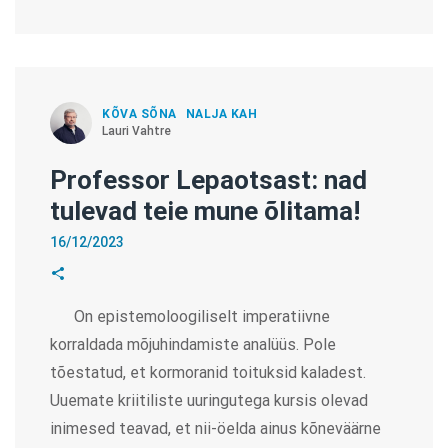
KÕVA SÕNA
NALJA KAH
Lauri Vahtre
Professor Lepaotsast: nad
tulevad teie mune õlitama!
16/12/2023
On epistemoloogiliselt imperatiivne
korraldada mõjuhindamiste analüüs. Pole
tõestatud, et kormoranid toituksid kaladest.
Uuemate kriitiliste uuringutega kursis olevad
inimesed teavad, et nii-öelda ainus kõneväärne