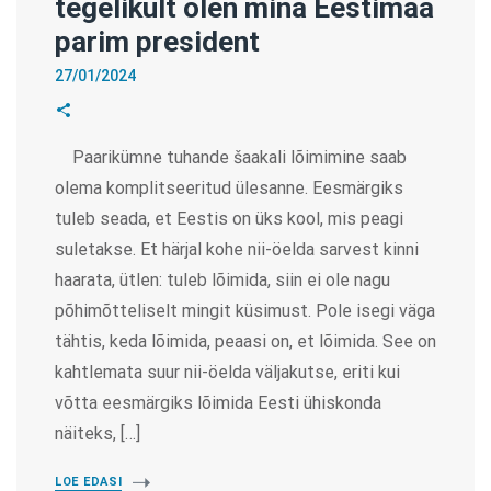
tegelikult olen mina Eestimaa
parim president
27/01/2024
Paarikümne tuhande šaakali lõimimine saab
olema komplitseeritud ülesanne. Eesmärgiks
tuleb seada, et Eestis on üks kool, mis peagi
suletakse. Et härjal kohe nii-öelda sarvest kinni
haarata, ütlen: tuleb lõimida, siin ei ole nagu
põhimõtteliselt mingit küsimust. Pole isegi väga
tähtis, keda lõimida, peaasi on, et lõimida. See on
kahtlemata suur nii-öelda väljakutse, eriti kui
võtta eesmärgiks lõimida Eesti ühiskonda
näiteks, […]
LOE EDASI