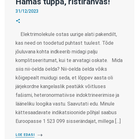
Hamas tuppa, ristirahvas!
31/12/2023
Elektrimolekule ostas uurige alati pakendilt,
kas need on toodetud puhtast tuulest. Tõde
jõuluvana kohta indkeerib midagi palju
komplitseeritumat, kui te arvatagi oskate. Mida
siis nii-öelda öelda? Nii-öelda öelda võiks
kõigepealt muidugi seda, et lõppev aasta oli
järjekordne kangelaslik peatükk võitluses
fašismi, heteronormatiivse indoktrineerimise ja
lääneliku loogika vastu. Saavutati edu. Minule
kättesaadavate indikatsioonide põhjal saabus
Euroopasse 1 523 099 sisserändajat, millega […]
LOE EDASI