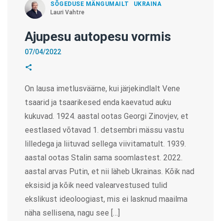
SÕGEDUSE MÄNGUMAILT
UKRAINA
Lauri Vahtre
Ajupesu autopesu vormis
07/04/2022
On lausa imetlusväärne, kui järjekindlalt Vene
tsaarid ja tsaarikesed enda kaevatud auku
kukuvad. 1924. aastal ootas Georgi Zinovjev, et
eestlased võtavad 1. detsembri mässu vastu
lilledega ja liituvad sellega viivitamatult. 1939.
aastal ootas Stalin sama soomlastest. 2022.
aastal arvas Putin, et nii läheb Ukrainas. Kõik nad
eksisid ja kõik need valearvestused tulid
ekslikust ideoloogiast, mis ei lasknud maailma
näha sellisena, nagu see […]