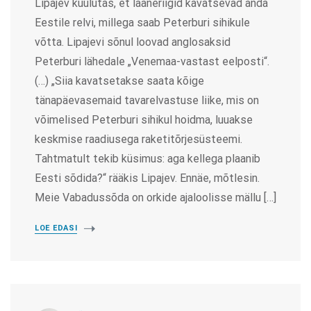
Lipajev kuulutas, et lääneriigid kavatsevad anda
Eestile relvi, millega saab Peterburi sihikule
võtta. Lipajevi sõnul loovad anglosaksid
Peterburi lähedale „Venemaa-vastast eelposti“.
(…) „Siia kavatsetakse saata kõige
tänapäevasemaid tavarelvastuse liike, mis on
võimelised Peterburi sihikul hoidma, luuakse
keskmise raadiusega raketitõrjesüsteemi.
Tahtmatult tekib küsimus: aga kellega plaanib
Eesti sõdida?“ rääkis Lipajev. Ennäe, mõtlesin.
Meie Vabadussõda on orkide ajaloolisse mällu […]
LOE EDASI