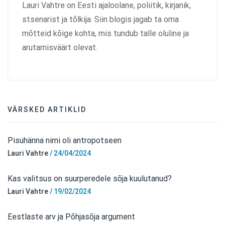
Lauri Vahtre on Eesti ajaloolane, poliitik, kirjanik,
stsenarist ja tõlkija. Siin blogis jagab ta oma
mõtteid kõige kohta, mis tundub talle oluline ja
arutamisväärt olevat.
VÄRSKED ARTIKLID
Pisuhänna nimi oli antropotseen
Lauri Vahtre
/
24/04/2024
Kas valitsus on suurperedele sõja kuulutanud?
Lauri Vahtre
/
19/02/2024
Eestlaste arv ja Põhjasõja argument