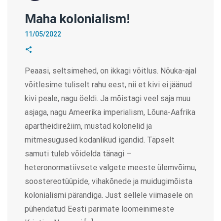
Maha kolonialism!
11/05/2022
Peaasi, seltsimehed, on ikkagi võitlus. Nõuka-ajal
võitlesime tuliselt rahu eest, nii et kivi ei jäänud
kivi peale, nagu öeldi. Ja mõistagi veel saja muu
asjaga, nagu Ameerika imperialism, Lõuna-Aafrika
apartheidirežiim, mustad kolonelid ja
mitmesugused kodanlikud igandid. Täpselt
samuti tuleb võidelda tänagi –
heteronormatiivsete valgete meeste ülemvõimu,
soostereotüüpide, vihakõnede ja muidugimõista
kolonialismi pärandiga. Just sellele viimasele on
pühendatud Eesti parimate loomeinimeste